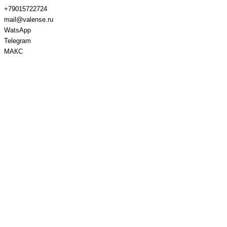
+79015722724
mail@valense.ru
WatsApp
Telegram
МАКС
Доставка и Оплата
Контакты
+7 495 979-27-24
+7 495 979-27-24
+7 901 572-27-24