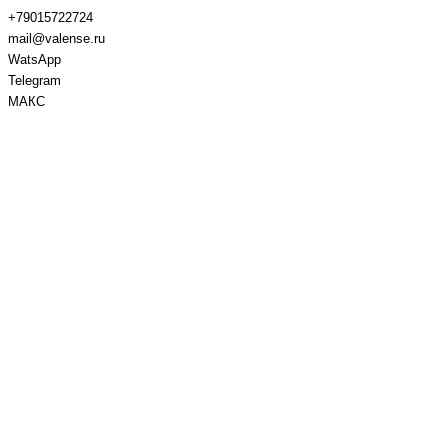
+79015722724
mail@valense.ru
WatsApp
Telegram
МАКС
Доставка и Оплата
Контакты
+7 495 979-27-24
+7 495 979-27-24
+7 901 572-27-24