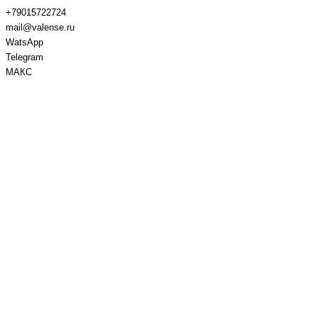
+79015722724
mail@valense.ru
WatsApp
Telegram
МАКС
Доставка и Оплата
Контакты
+7 495 979-27-24
+7 495 979-27-24
+7 901 572-27-24