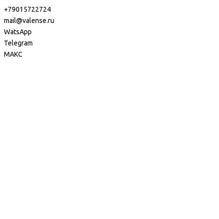
+79015722724
mail@valense.ru
WatsApp
Telegram
МАКС
Доставка и Оплата
Контакты
+7 495 979-27-24
+7 495 979-27-24
+7 901 572-27-24