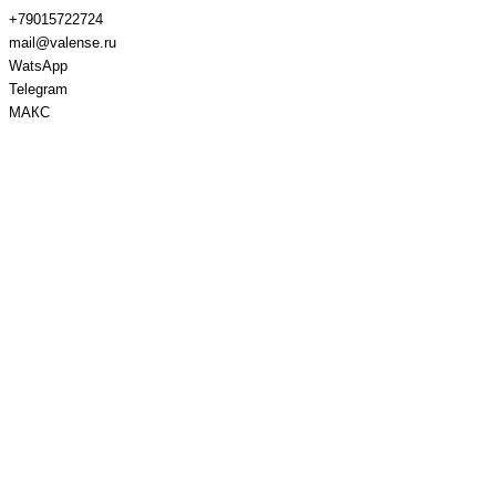
+79015722724
mail@valense.ru
WatsApp
Telegram
МАКС
Доставка и Оплата
Контакты
+7 495 979-27-24
+7 495 979-27-24
+7 901 572-27-24