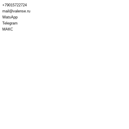
+79015722724
mail@valense.ru
WatsApp
Telegram
МАКС
Доставка и Оплата
Контакты
+7 495 979-27-24
+7 495 979-27-24
+7 901 572-27-24