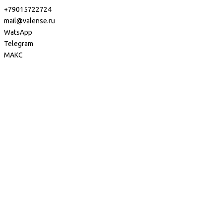
+79015722724
mail@valense.ru
WatsApp
Telegram
МАКС
Доставка и Оплата
Контакты
+7 495 979-27-24
+7 495 979-27-24
+7 901 572-27-24