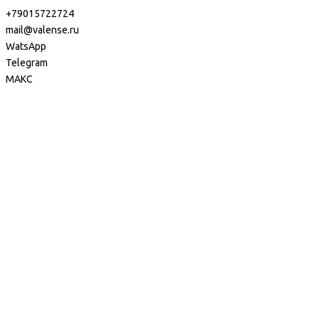
+79015722724
mail@valense.ru
WatsApp
Telegram
МАКС
Доставка и Оплата
Контакты
+7 495 979-27-24
+7 495 979-27-24
+7 901 572-27-24