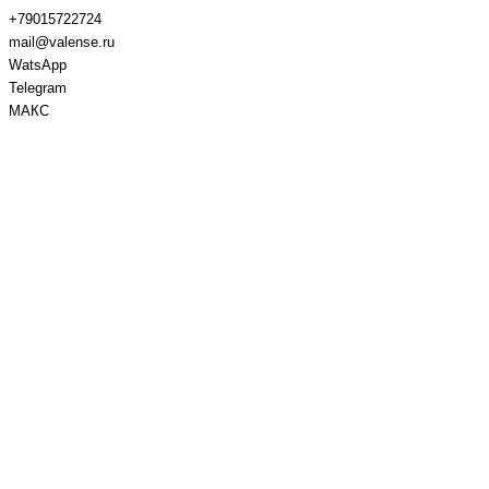
+79015722724
mail@valense.ru
WatsApp
Telegram
МАКС
Доставка и Оплата
Контакты
+7 495 979-27-24
+7 495 979-27-24
+7 901 572-27-24