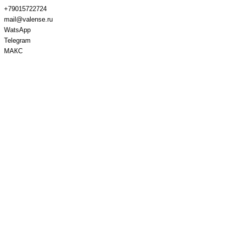
+79015722724
mail@valense.ru
WatsApp
Telegram
МАКС
Доставка и Оплата
Контакты
+7 495 979-27-24
+7 495 979-27-24
+7 901 572-27-24