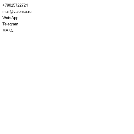
+79015722724
mail@valense.ru
WatsApp
Telegram
МАКС
Доставка и Оплата
Контакты
+7 495 979-27-24
+7 495 979-27-24
+7 901 572-27-24