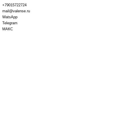
+79015722724
mail@valense.ru
WatsApp
Telegram
МАКС
Доставка и Оплата
Контакты
+7 495 979-27-24
+7 495 979-27-24
+7 901 572-27-24