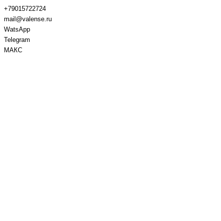
+79015722724
mail@valense.ru
WatsApp
Telegram
МАКС
Доставка и Оплата
Контакты
+7 495 979-27-24
+7 495 979-27-24
+7 901 572-27-24