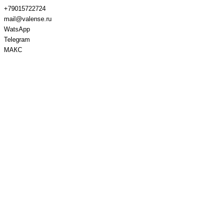
+79015722724
mail@valense.ru
WatsApp
Telegram
МАКС
Доставка и Оплата
Контакты
+7 495 979-27-24
+7 495 979-27-24
+7 901 572-27-24