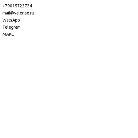
+79015722724
mail@valense.ru
WatsApp
Telegram
МАКС
Доставка и Оплата
Контакты
+7 495 979-27-24
+7 495 979-27-24
+7 901 572-27-24