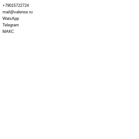
+79015722724
mail@valense.ru
WatsApp
Telegram
МАКС
Доставка и Оплата
Контакты
+7 495 979-27-24
+7 495 979-27-24
+7 901 572-27-24