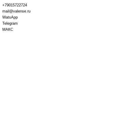
+79015722724
mail@valense.ru
WatsApp
Telegram
МАКС
Доставка и Оплата
Контакты
+7 495 979-27-24
+7 495 979-27-24
+7 901 572-27-24