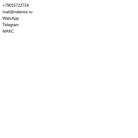
+79015722724
mail@valense.ru
WatsApp
Telegram
МАКС
Доставка и Оплата
Контакты
+7 495 979-27-24
+7 495 979-27-24
+7 901 572-27-24