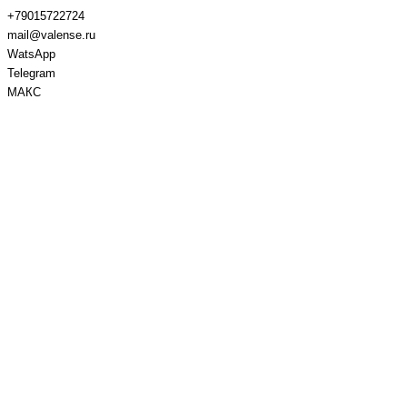
+79015722724
mail@valense.ru
WatsApp
Telegram
МАКС
Доставка и Оплата
Контакты
+7 495 979-27-24
+7 495 979-27-24
+7 901 572-27-24