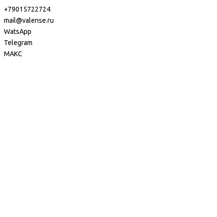
+79015722724
mail@valense.ru
WatsApp
Telegram
МАКС
Доставка и Оплата
Контакты
+7 495 979-27-24
+7 495 979-27-24
+7 901 572-27-24