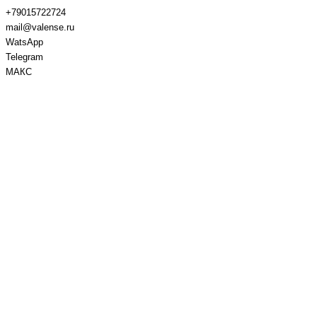
+79015722724
mail@valense.ru
WatsApp
Telegram
МАКС
Доставка и Оплата
Контакты
+7 495 979-27-24
+7 495 979-27-24
+7 901 572-27-24