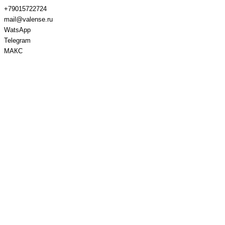
+79015722724
mail@valense.ru
WatsApp
Telegram
МАКС
Доставка и Оплата
Контакты
+7 495 979-27-24
+7 495 979-27-24
+7 901 572-27-24