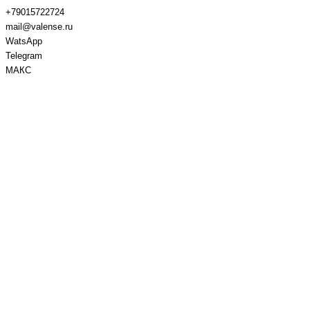
+79015722724
mail@valense.ru
WatsApp
Telegram
МАКС
Доставка и Оплата
Контакты
+7 495 979-27-24
+7 495 979-27-24
+7 901 572-27-24