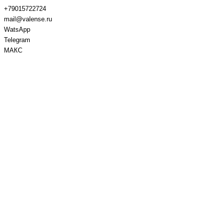
+79015722724
mail@valense.ru
WatsApp
Telegram
МАКС
Доставка и Оплата
Контакты
+7 495 979-27-24
+7 495 979-27-24
+7 901 572-27-24