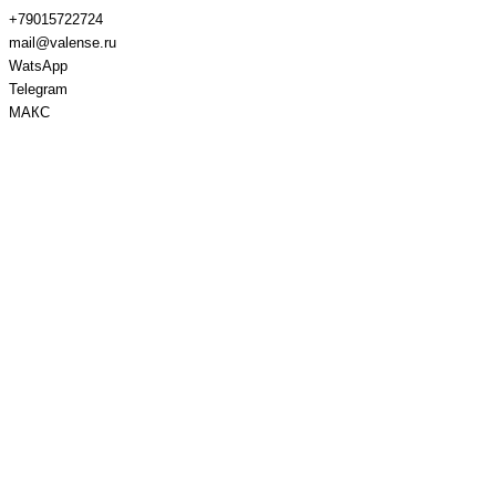
+79015722724
mail@valense.ru
WatsApp
Telegram
МАКС
Доставка и Оплата
Контакты
+7 495 979-27-24
+7 495 979-27-24
+7 901 572-27-24