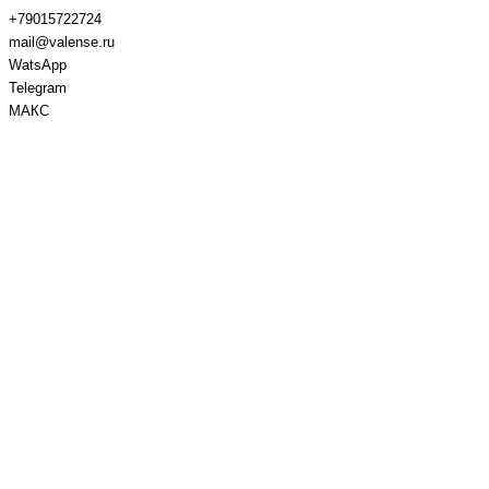
+79015722724
mail@valense.ru
WatsApp
Telegram
МАКС
Доставка и Оплата
Контакты
+7 495 979-27-24
+7 495 979-27-24
+7 901 572-27-24