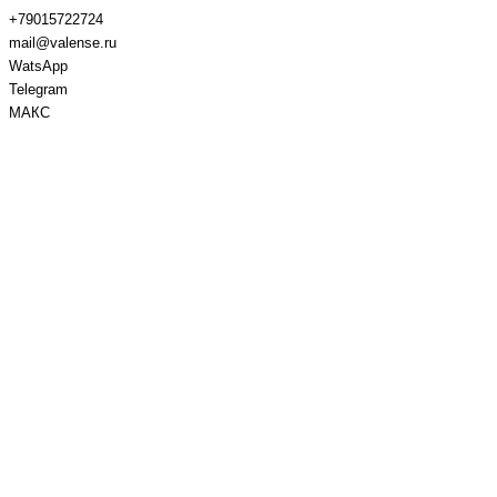
+79015722724
mail@valense.ru
WatsApp
Telegram
МАКС
Доставка и Оплата
Контакты
+7 495 979-27-24
+7 495 979-27-24
+7 901 572-27-24