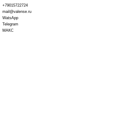
+79015722724
mail@valense.ru
WatsApp
Telegram
МАКС
Доставка и Оплата
Контакты
+7 495 979-27-24
+7 495 979-27-24
+7 901 572-27-24