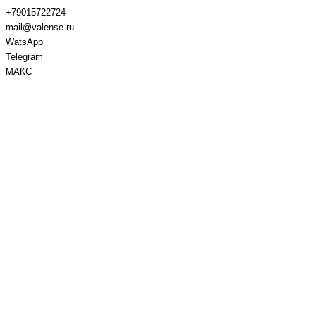
+79015722724
mail@valense.ru
WatsApp
Telegram
МАКС
Доставка и Оплата
Контакты
+7 495 979-27-24
+7 495 979-27-24
+7 901 572-27-24