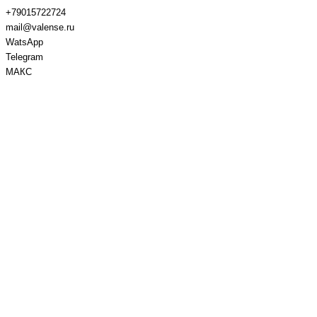
+79015722724
mail@valense.ru
WatsApp
Telegram
МАКС
Доставка и Оплата
Контакты
+7 495 979-27-24
+7 495 979-27-24
+7 901 572-27-24