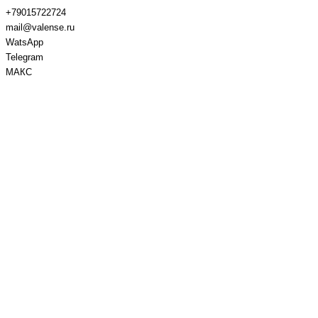
+79015722724
mail@valense.ru
WatsApp
Telegram
МАКС
Доставка и Оплата
Контакты
+7 495 979-27-24
+7 495 979-27-24
+7 901 572-27-24