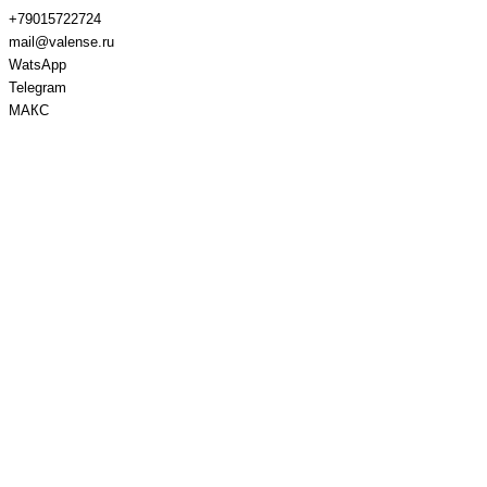
+79015722724
mail@valense.ru
WatsApp
Telegram
МАКС
Доставка и Оплата
Контакты
+7 495 979-27-24
+7 495 979-27-24
+7 901 572-27-24