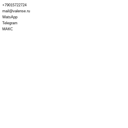
+79015722724
mail@valense.ru
WatsApp
Telegram
МАКС
Доставка и Оплата
Контакты
+7 495 979-27-24
+7 495 979-27-24
+7 901 572-27-24