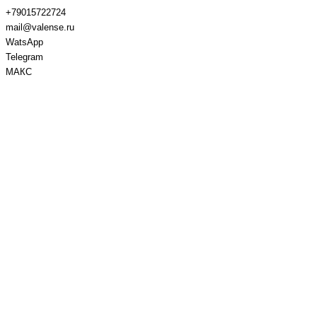
+79015722724
mail@valense.ru
WatsApp
Telegram
МАКС
Доставка и Оплата
Контакты
+7 495 979-27-24
+7 495 979-27-24
+7 901 572-27-24