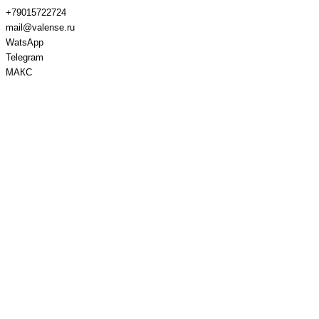
+79015722724
mail@valense.ru
WatsApp
Telegram
МАКС
Доставка и Оплата
Контакты
+7 495 979-27-24
+7 495 979-27-24
+7 901 572-27-24