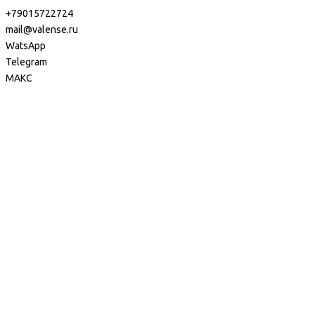
+79015722724
mail@valense.ru
WatsApp
Telegram
МАКС
Доставка и Оплата
Контакты
+7 495 979-27-24
+7 495 979-27-24
+7 901 572-27-24