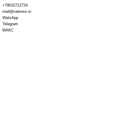
+79015722724
mail@valense.ru
WatsApp
Telegram
МАКС
Доставка и Оплата
Контакты
+7 495 979-27-24
+7 495 979-27-24
+7 901 572-27-24