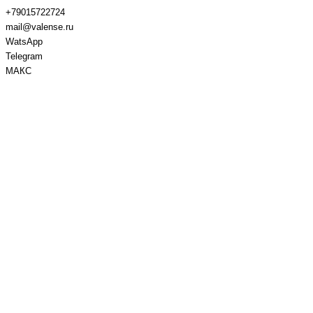
+79015722724
mail@valense.ru
WatsApp
Telegram
МАКС
Доставка и Оплата
Контакты
+7 495 979-27-24
+7 495 979-27-24
+7 901 572-27-24