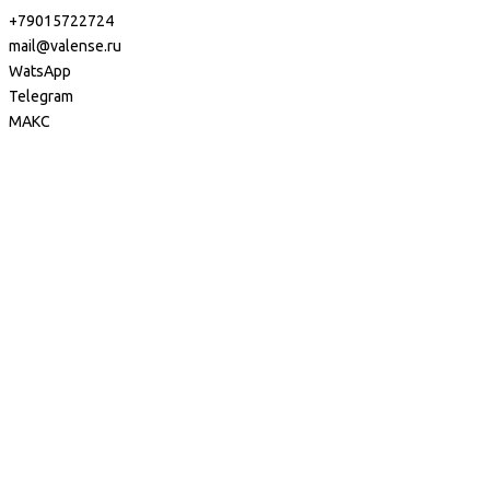
+79015722724
mail@valense.ru
WatsApp
Telegram
МАКС
Доставка и Оплата
Контакты
+7 495 979-27-24
+7 495 979-27-24
+7 901 572-27-24