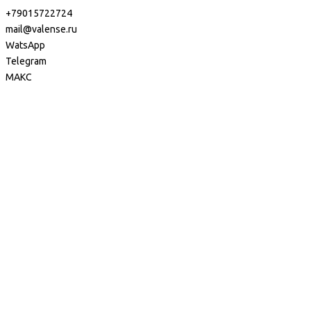
+79015722724
mail@valense.ru
WatsApp
Telegram
МАКС
Доставка и Оплата
Контакты
+7 495 979-27-24
+7 495 979-27-24
+7 901 572-27-24