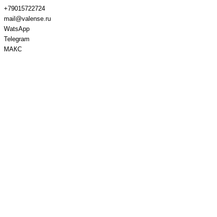
+79015722724
mail@valense.ru
WatsApp
Telegram
МАКС
Доставка и Оплата
Контакты
+7 495 979-27-24
+7 495 979-27-24
+7 901 572-27-24