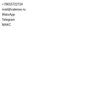
+79015722724
mail@valense.ru
WatsApp
Telegram
МАКС
Доставка и Оплата
Контакты
+7 495 979-27-24
+7 495 979-27-24
+7 901 572-27-24