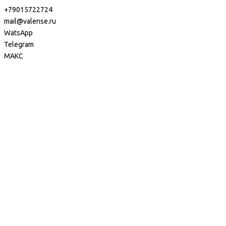
+79015722724
mail@valense.ru
WatsApp
Telegram
МАКС
Доставка и Оплата
Контакты
+7 495 979-27-24
+7 495 979-27-24
+7 901 572-27-24