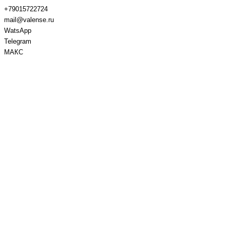
+79015722724
mail@valense.ru
WatsApp
Telegram
МАКС
Доставка и Оплата
Контакты
+7 495 979-27-24
+7 495 979-27-24
+7 901 572-27-24