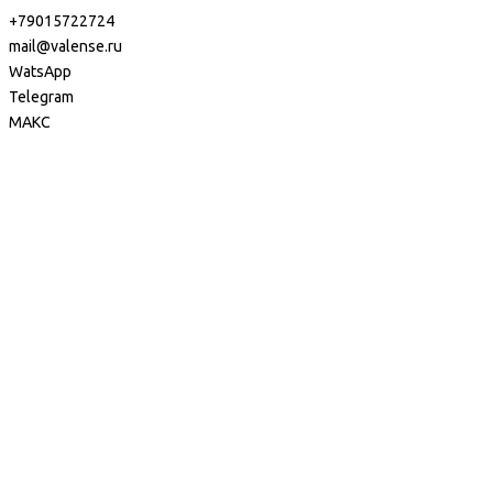
+79015722724
mail@valense.ru
WatsApp
Telegram
МАКС
Доставка и Оплата
Контакты
+7 495 979-27-24
+7 495 979-27-24
+7 901 572-27-24