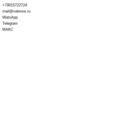
+79015722724
mail@valense.ru
WatsApp
Telegram
МАКС
Доставка и Оплата
Контакты
+7 495 979-27-24
+7 495 979-27-24
+7 901 572-27-24