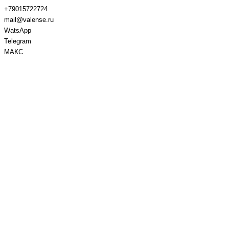
+79015722724
mail@valense.ru
WatsApp
Telegram
МАКС
Доставка и Оплата
Контакты
+7 495 979-27-24
+7 495 979-27-24
+7 901 572-27-24