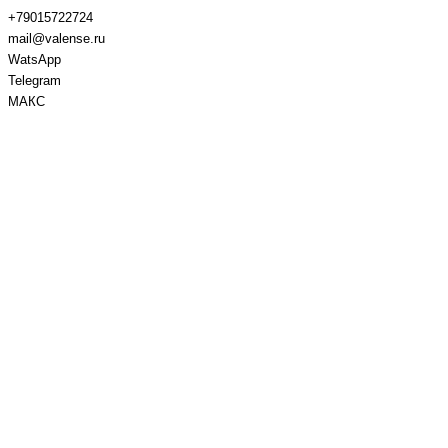
+79015722724
mail@valense.ru
WatsApp
Telegram
МАКС
Доставка и Оплата
Контакты
+7 495 979-27-24
+7 495 979-27-24
+7 901 572-27-24