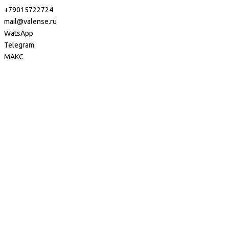
+79015722724
mail@valense.ru
WatsApp
Telegram
МАКС
Доставка и Оплата
Контакты
+7 495 979-27-24
+7 495 979-27-24
+7 901 572-27-24