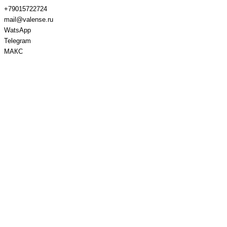
+79015722724
mail@valense.ru
WatsApp
Telegram
МАКС
Доставка и Оплата
Контакты
+7 495 979-27-24
+7 495 979-27-24
+7 901 572-27-24